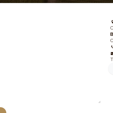
C
C
T