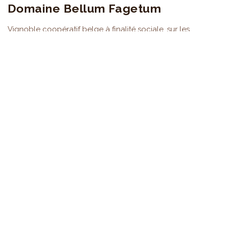
Domaine Bellum Fagetum
Vignoble coopératif belge à finalité sociale, sur les
hauteurs de Liège, entre Beaufays et Embourg. Plus de
1.100 coopérateurs.
Devenir coopérateur
LE DOMAINE
Le domaine
Nos valeurs
La coopérative
Nos vins
Documents & FAQ
INVESTIR