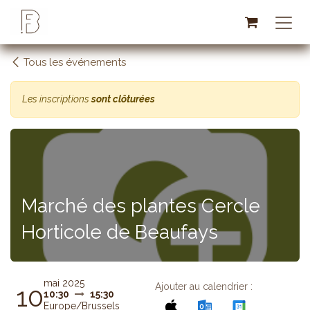
Se rendre au contenu
Tous les événements
Les inscriptions
sont clôturées
Marché des plantes Cercle
Horticole de Beaufays
mai 2025
Ajouter au calendrier :
10
10:30
15:30
Europe/Brussels