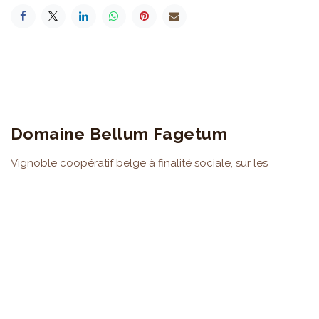
Domaine Bellum Fagetum
Vignoble coopératif belge à finalité sociale, sur les
hauteurs de Liège, entre Beaufays et Embourg. Plus de
1.100 coopérateurs.
Devenir coopérateur
LE DOMAINE
Le domaine
Nos valeurs