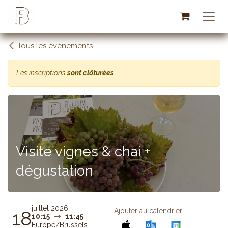
Se rendre au contenu
Tous les événements
Les inscriptions
sont clôturées
Visite vignes & chai +
dégustation
juillet 2026
Ajouter au calendrier :
18
10:15
11:45
Europe/Brussels