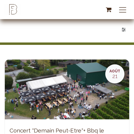
Se rendre au contenu
AOÛT
21
Concert "Demain Peut-Etre"+ Bbq le