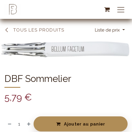
Se rendre au contenu
TOUS LES PRODUITS
Liste de prix
DBF Sommelier
5,79
€
Ajouter au panier