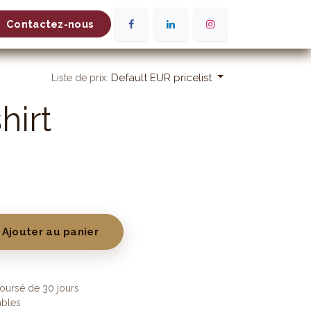
Contactez-nous
Default EUR pricelist
Liste de prix:
hirt
Ajouter au panier
boursé de 30 jours
ables