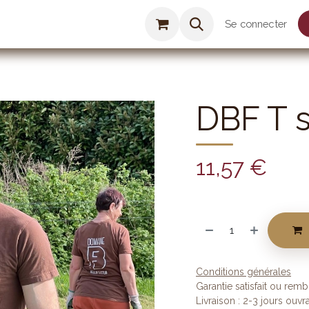
Agenda
Boutique
On parle de nous
Se connecter
DBF T s
11,57
€
Conditions générales
Garantie satisfait ou rem
Livraison : 2-3 jours ouvr